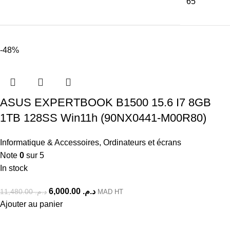
65''
-48%
ASUS EXPERTBOOK B1500 15.6 I7 8GB
1TB 128SS Win11h (90NX0441-M00R80)
Informatique & Accessoires
,
Ordinateurs et écrans
Note
0
sur 5
In stock
6,000.00
د.م.
11,480.00
د.م.
MAD HT
Ajouter au panier