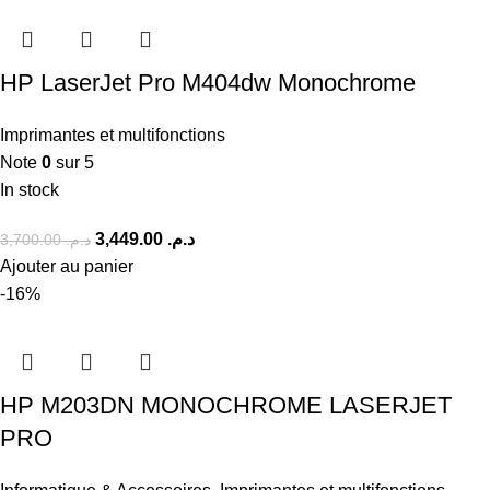
HP LaserJet Pro M404dw Monochrome
Imprimantes et multifonctions
Note
0
sur 5
In stock
3,449.00
د.م.
3,700.00
د.م.
Ajouter au panier
-16%
HP M203DN MONOCHROME LASERJET
PRO