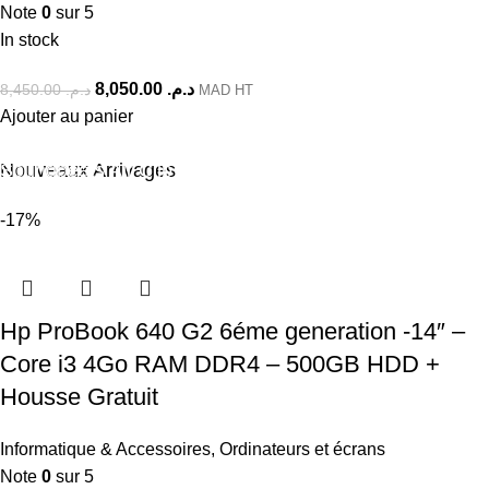
Note
0
sur 5
In stock
8,050.00
د.م.
8,450.00
د.م.
MAD HT
Ajouter au panier
Soundpeats Air Clip
Nouveaux Arrivages
-17%
Acheter maintenant
Hp ProBook 640 G2 6éme generation -14″ –
Core i3 4Go RAM DDR4 – 500GB HDD +
Housse Gratuit
Informatique & Accessoires
,
Ordinateurs et écrans
Note
0
sur 5