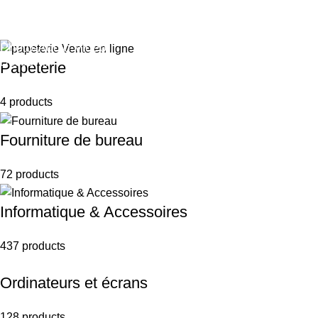
Découvrir
Multimédia
Photo-Audio Vidéo
Découvrir
Papeterie
Découvrir
4 products
Fourniture de bureau
72 products
Informatique & Accessoires
437 products
Ordinateurs et écrans
128 products