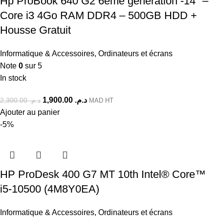
Hp ProBook 640 G2 6éme generation -14″ –
Core i3 4Go RAM DDR4 – 500GB HDD +
Housse Gratuit
Informatique & Accessoires
,
Ordinateurs et écrans
Note
0
sur 5
In stock
1,900.00
د.م.
2,300.00
د.م.
MAD HT
Ajouter au panier
-5%
HP ProDesk 400 G7 MT 10th Intel® Core™
i5-10500 (4M8Y0EA)
Informatique & Accessoires
,
Ordinateurs et écrans