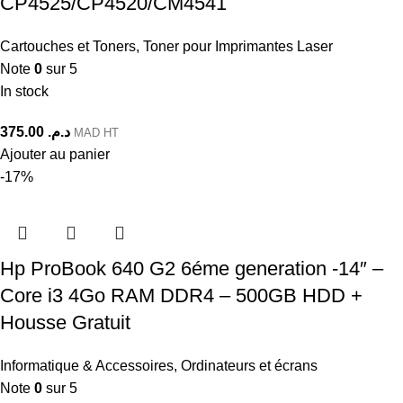
CP4525/CP4520/CM4541
Cartouches et Toners
,
Toner pour Imprimantes Laser
Note
0
sur 5
In stock
375.00
د.م.
MAD HT
Ajouter au panier
-17%
Hp ProBook 640 G2 6éme generation -14″ –
Core i3 4Go RAM DDR4 – 500GB HDD +
Housse Gratuit
Informatique & Accessoires
,
Ordinateurs et écrans
Note
0
sur 5